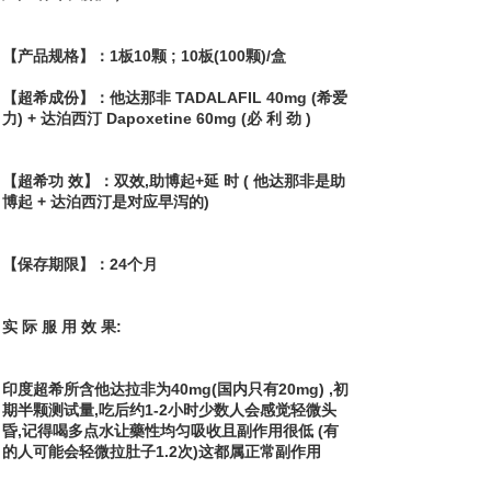
【产品规格】：1板10颗 ; 10板(100颗)/盒
【超希成份】：他达那非 TADALAFIL 40mg (希爱
力) + 达泊西汀 Dapoxetine 60mg (必 利 劲 )
【超希功 效】：双效,助博起+延 时 ( 他达那非是助
博起 + 达泊西汀是对应早泻的)
【保存期限】：24个月
实 际 服 用 效 果:
印度超希所含他达拉非为40mg(国内只有20mg) ,初
期半颗测试量,吃后约1-2小时少数人会感觉轻微头
昏,记得喝多点水让藥性均匀吸收且副作用很低 (有
的人可能会轻微拉肚子1.2次)这都属正常副作用