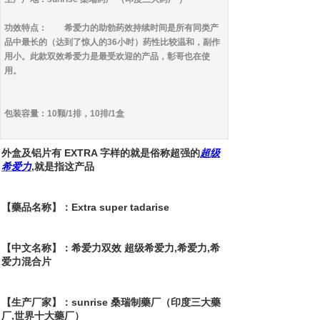
功效特点： 希爱力的助勃药效持续时间是所有同类产
品中最长的（达到了惊人的36小时）药性比较温和，副作
用小。此款双效希爱力是最受欢迎的产品，彰哥也在使
用。
包装容量：
10颗/1排，10排/1盒
外盒及铝片有 EXTRA 字样的就是俗称超强的
超级
希爱力
,就是指这产品
【藥品名称】：Extra super tadarise
【中文名称】：
希爱力双效
超级希爱力,希爱力,希
爱力混合片
【生产厂家】：sunrise 桑瑞制藥厂（印度三大藥
厂,世界十大藥厂）