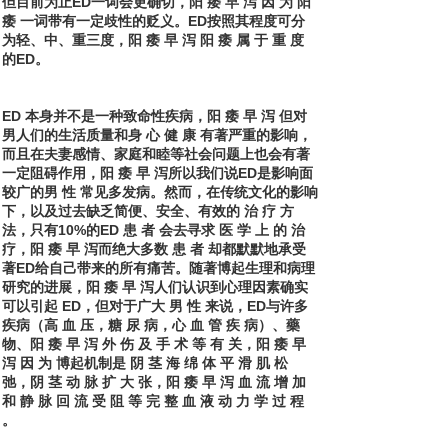
但目前为止ED一词会更确切，阳 痿 早 泻 因 为 阳
痿 一词带有一定歧性的贬义。ED按照其程度可分
为轻、中、重三度，阳 痿 早 泻 阳 痿 属 于 重 度
的ED。
ED 本身并不是一种致命性疾病，阳 痿 早 泻 但对
男人们的生活质量和身 心 健 康 有著严重的影响，
而且在夫妻感情、家庭和睦等社会问题上也会有著
一定阻碍作用，阳 痿 早 泻所以我们说ED是影响面
较广的男 性 常见多发病。然而，在传统文化的影响
下，以及过去缺乏简便、安全、有效的 治 疗 方
法，只有10%的ED 患 者 会去寻求 医 学 上 的 治
疗，阳 痿 早 泻而绝大多数 患 者 却都默默地承受
著ED给自己带来的所有痛苦。随著博起生理和病理
研究的进展，阳 痿 早 泻人们认识到心理因素确实
可以引起 ED，但对于广大 男 性 来说，ED与许多
疾病（高 血 压，糖 尿 病，心 血 管 疾 病）、藥
物、阳 痿 早 泻 外 伤 及 手 术 等 有 关，阳 痿 早
泻 因 为 博起机制是 阴 茎 海 绵 体 平 滑 肌 松
弛，阴 茎 动 脉 扩 大 张，阳 痿 早 泻 血 流 增 加
和 静 脉 回 流 受 阻 等 完 整 血 液 动 力 学 过 程
。