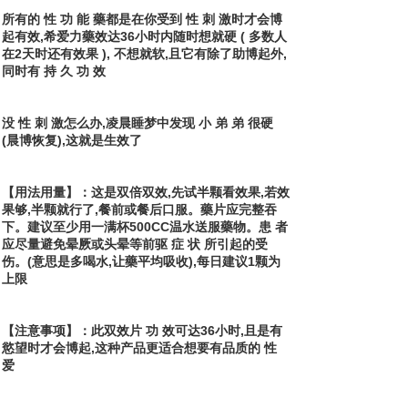
所有的 性 功 能 藥都是在你受到 性 刺 激时才会博
起有效,希爱力藥效达36小时内随时想就硬 ( 多数人
在2天时还有效果 ), 不想就软,且它有除了助博起外,
同时有 持 久 功 效
没 性 刺 激怎么办,凌晨睡梦中发现 小 弟 弟 很硬
(晨博恢复),这就是生效了
【用法用量】：这是双倍双效,先试半颗看效果,若效
果够,半颗就行了,餐前或餐后口服。藥片应完整吞
下。建议至少用一满杯500CC温水送服藥物。患 者
应尽量避免晕厥或头晕等前驱 症 状 所引起的受
伤。(意思是多喝水,让藥平均吸收),每日建议1颗为
上限
【注意事项】：此双效片 功 效可达36小时,且是有
慾望时才会博起,这种产品更适合想要有品质的 性
爱