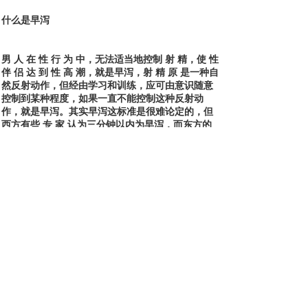
什么是早泻
男 人 在 性 行 为 中，无法适当地控制 射 精，使 性
伴 侣 达 到 性 高 潮，就是早泻，射 精 原 是一种自
然反射动作，但经由学习和训练，应可由意识随意
控制到某种程度，如果一直不能控制这种反射动
作，就是早泻。其实早泻这标准是很难论定的，但
西方有些 专 家 认为三分钟以内为早泻，而东方的
中国以五分钟以内为早泻。
什么是 阳 痿
第壹级：是坚而不久。要 性 行 为 时，阴 茎 硬 度
虽然有够，稍微分心就萎软，或者是阴 茎 进 入 阴
道，活动没有几下就软了，半途而废，使性活动无
法度继续下去。
第二级：是举而不坚，又可称为半阳萎。男 人 阴
茎 虽然可以博起，但是硬度不足，不能进入女 方