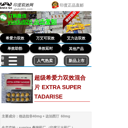
印度双效网
印度正品直邮
yindu901.co
m
订购微信
yindu920 点击复制
希爱力双效
万艾可双效
艾力达双效
单效助勃
单效延时
其他产品
导
人气热卖
新品上市
航
超级希爱力双效混合
片 EXTRA SUPER
TADARISE
主要成分：
他达拉非40mg + 达泊西汀 60mg
生产产地：
sunrise 桑瑞药厂 （印度三大药厂 ）